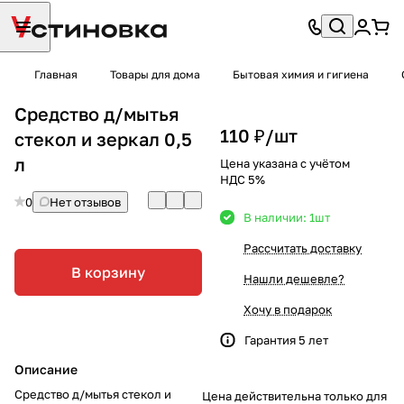
Главная
Товары для дома
Бытовая химия и гигиена
Средство д/мытья
110 ₽/
шт
стекол и зеркал 0,5
л
Цена указана с учётом
НДС 5%
0
Нет отзывов
В наличии: 1
шт
Рассчитать доставку
В корзину
Нашли дешевле?
Хочу в подарок
Гарантия 5 лет
Описание
Средство д/мытья стекол и
Цена действительна только для