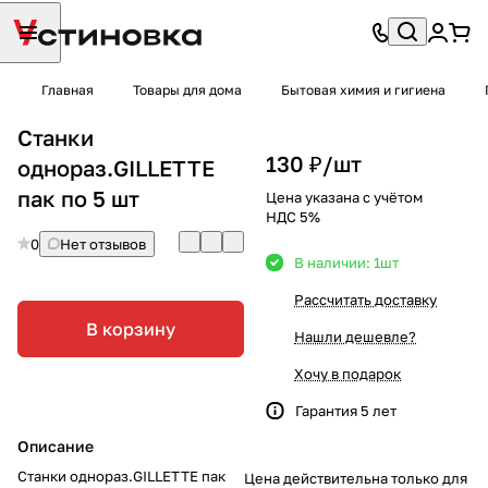
Главная
Товары для дома
Бытовая химия и гигиена
Станки
130 ₽/
шт
однораз.GILLETTE
пак по 5 шт
Цена указана с учётом
НДС 5%
0
Нет отзывов
В наличии: 1
шт
Рассчитать доставку
В корзину
Нашли дешевле?
Хочу в подарок
Гарантия 5 лет
Описание
Станки однораз.GILLETTE пак
Цена действительна только для