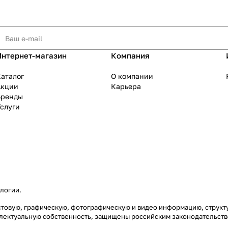
Интернет-магазин
Компания
аталог
О компании
Акции
Карьера
Бренды
слуги
ологии
.
екстовую, графическую, фотографическую и видео информацию, струк
еллектуальную собственность, защищены российским законодательст