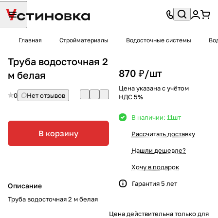
Главная
Стройматериалы
Водосточные системы
Во
Труба водосточная 2
870 ₽/
шт
м белая
Цена указана с учётом
0
Нет отзывов
НДС 5%
В наличии: 11
шт
В корзину
Рассчитать доставку
Нашли дешевле?
Хочу в подарок
Гарантия 5 лет
Описание
Труба водосточная 2 м белая
Цена действительна только для