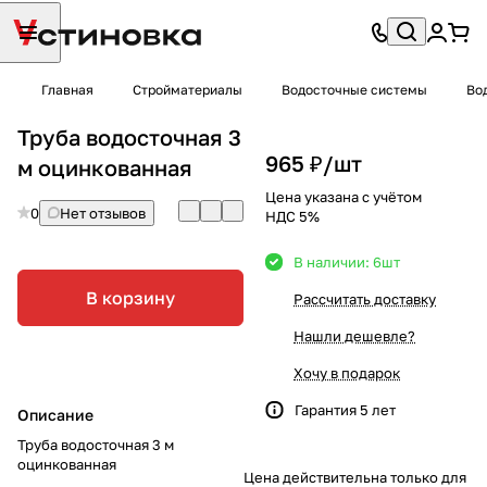
Главная
Стройматериалы
Водосточные системы
Во
Труба водосточная 3
965 ₽/
шт
м оцинкованная
Цена указана с учётом
0
Нет отзывов
НДС 5%
В наличии: 6
шт
В корзину
Рассчитать доставку
Нашли дешевле?
Хочу в подарок
Гарантия 5 лет
Описание
Труба водосточная 3 м
оцинкованная
Цена действительна только для