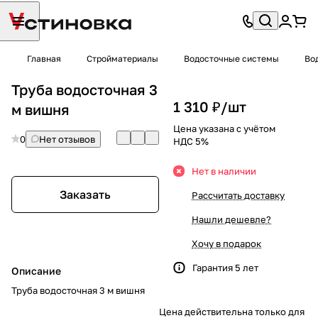
Главная
Стройматериалы
Водосточные системы
Во
Труба водосточная 3
1 310 ₽/
шт
м вишня
Цена указана с учётом
0
Нет отзывов
НДС 5%
Нет в наличии
Заказать
Рассчитать доставку
Нашли дешевле?
Хочу в подарок
Гарантия 5 лет
Описание
Труба водосточная 3 м вишня
Цена действительна только для