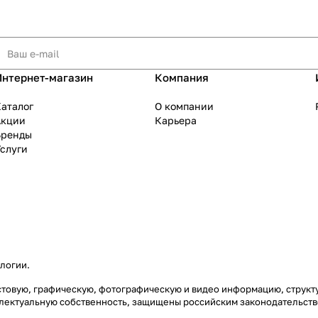
Интернет-магазин
Компания
аталог
О компании
Акции
Карьера
Бренды
слуги
ологии
.
екстовую, графическую, фотографическую и видео информацию, струк
еллектуальную собственность, защищены российским законодательст