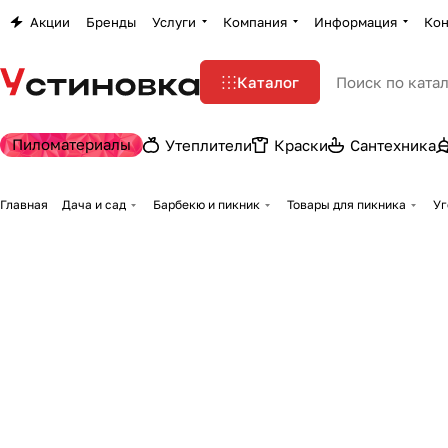
Акции
Бренды
Услуги
Компания
Информация
Кон
Каталог
Пиломатериалы
Утеплители
Краски
Сантехника
Главная
Дача и сад
Барбекю и пикник
Товары для пикника
Уг