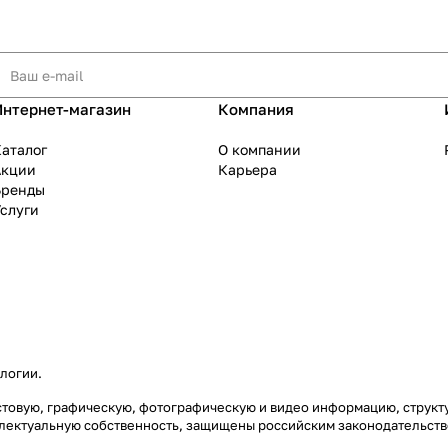
Интернет-магазин
Компания
аталог
О компании
Акции
Карьера
Бренды
слуги
ологии
.
екстовую, графическую, фотографическую и видео информацию, струк
еллектуальную собственность, защищены российским законодательст