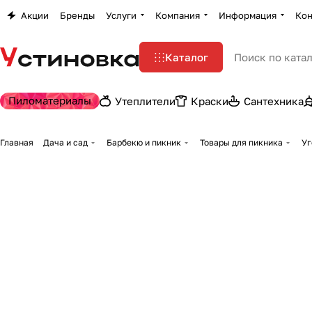
Акции
Бренды
Услуги
Компания
Информация
Кон
Каталог
Пиломатериалы
Утеплители
Краски
Сантехника
Главная
Дача и сад
Барбекю и пикник
Товары для пикника
Уг