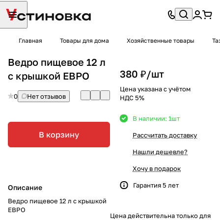
Главная
Товары для дома
Хозяйственные товары
Та
Ведро пищевое 12 л
380 ₽/
шт
с крышкой ЕВРО
Цена указана с учётом
0
Нет отзывов
НДС 5%
В наличии: 1
шт
В корзину
Рассчитать доставку
Нашли дешевле?
Хочу в подарок
Гарантия 5 лет
Описание
Ведро пищевое 12 л с крышкой
ЕВРО
Цена действительна только для