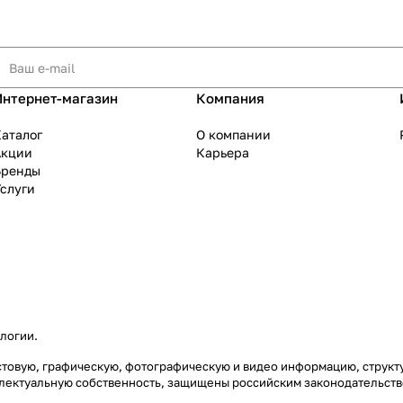
Интернет-магазин
Компания
аталог
О компании
Акции
Карьера
Бренды
слуги
ологии
.
екстовую, графическую, фотографическую и видео информацию, струк
еллектуальную собственность, защищены российским законодательст