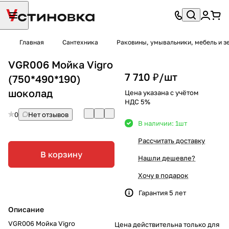
Главная
Сантехника
Раковины, умывальники, мебель и з
VGR006 Мойка Vigro
7 710 ₽/
шт
(750*490*190)
шоколад
Цена указана с учётом
НДС 5%
0
Нет отзывов
В наличии: 1
шт
Рассчитать доставку
В корзину
Нашли дешевле?
Хочу в подарок
Гарантия 5 лет
Описание
VGR006 Мойка Vigro
Цена действительна только для