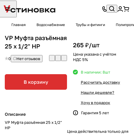
Главная
Водоснабжение
Трубы и фитинги
Полипроп
VP Муфта разъёмная
265 ₽/
шт
25 х 1/2" НР
Цена указана с учётом
0
Нет отзывов
НДС 5%
В наличии: 8
шт
В корзину
Рассчитать доставку
Нашли дешевле?
Хочу в подарок
Гарантия 5 лет
Описание
VP Муфта разъёмная 25 х 1/2"
НР
Цена действительна только для