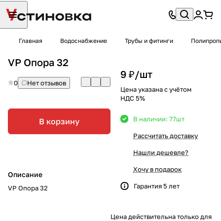
Главная
Водоснабжение
Трубы и фитинги
Полипроп
VP Опора 32
9 ₽/
шт
0
Нет отзывов
Цена указана с учётом
НДС 5%
В наличии: 77
шт
В корзину
Рассчитать доставку
Нашли дешевле?
Хочу в подарок
Описание
Гарантия 5 лет
VP Опора 32
Цена действительна только для