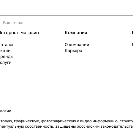
Интернет-магазин
Компания
аталог
О компании
Акции
Карьера
Бренды
слуги
ологии
.
екстовую, графическую, фотографическую и видео информацию, струк
еллектуальную собственность, защищены российским законодательст