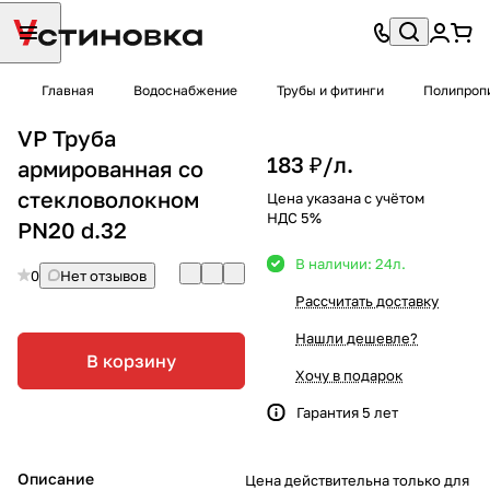
Главная
Водоснабжение
Трубы и фитинги
Полипроп
VP Труба
183 ₽/
л.
армированная со
стекловолокном
Цена указана с учётом
НДС 5%
PN20 d.32
В наличии: 24
л.
0
Нет отзывов
Рассчитать доставку
Нашли дешевле?
В корзину
Хочу в подарок
Гарантия 5 лет
Описание
Цена действительна только для