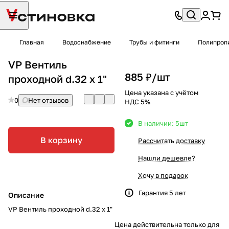
Главная
Водоснабжение
Трубы и фитинги
Полипроп
VP Вентиль
885 ₽/
шт
проходной d.32 х 1"
Цена указана с учётом
0
Нет отзывов
НДС 5%
В наличии: 5
шт
В корзину
Рассчитать доставку
Нашли дешевле?
Хочу в подарок
Гарантия 5 лет
Описание
VP Вентиль проходной d.32 х 1"
Цена действительна только для