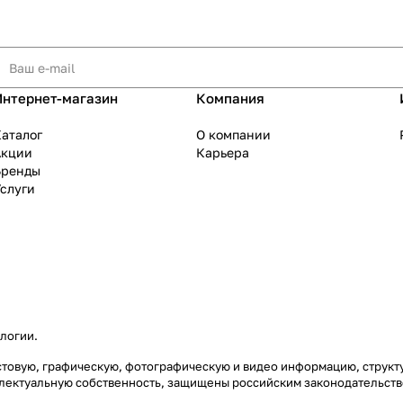
Интернет-магазин
Компания
аталог
О компании
Акции
Карьера
Бренды
слуги
ологии
.
екстовую, графическую, фотографическую и видео информацию, струк
еллектуальную собственность, защищены российским законодательст