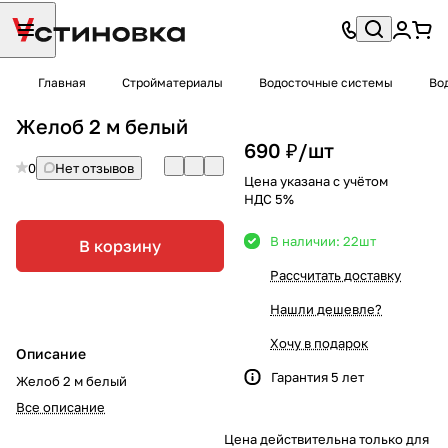
Главная
Стройматериалы
Водосточные системы
Во
Желоб 2 м белый
690 ₽/
шт
0
Нет отзывов
Цена указана с учётом
НДС 5%
В наличии: 22
шт
В корзину
Рассчитать доставку
Нашли дешевле?
Хочу в подарок
Описание
Гарантия 5 лет
Желоб 2 м белый
Все описание
Цена действительна только для