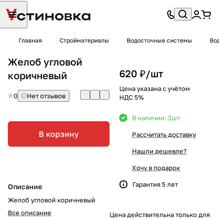
Главная
Стройматериалы
Водосточные системы
Во
Желоб угловой
620 ₽/
шт
коричневый
Цена указана с учётом
0
Нет отзывов
НДС 5%
В наличии: 3
шт
В корзину
Рассчитать доставку
Нашли дешевле?
Хочу в подарок
Гарантия 5 лет
Описание
Желоб угловой коричневый
Все описание
Цена действительна только для