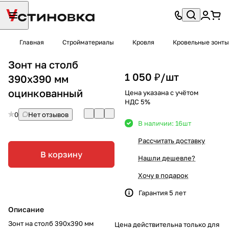
Главная
Стройматериалы
Кровля
Кровельные зонты
Зонт на столб
1 050 ₽/
шт
390х390 мм
оцинкованный
Цена указана с учётом
НДС 5%
0
Нет отзывов
В наличии: 16
шт
Рассчитать доставку
В корзину
Нашли дешевле?
Хочу в подарок
Гарантия 5 лет
Описание
Зонт на столб 390х390 мм
Цена действительна только для