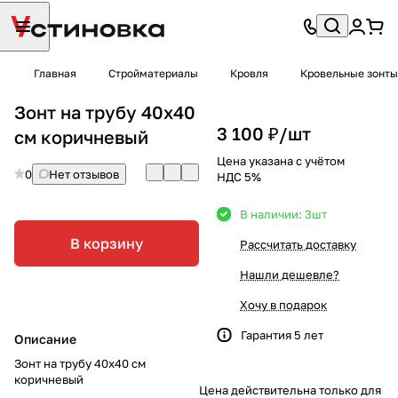
Главная
Стройматериалы
Кровля
Кровельные зонты
Зонт на трубу 40х40
3 100 ₽/
шт
см коричневый
Цена указана с учётом
0
Нет отзывов
НДС 5%
В наличии: 3
шт
В корзину
Рассчитать доставку
Нашли дешевле?
Хочу в подарок
Гарантия 5 лет
Описание
Зонт на трубу 40х40 см
коричневый
Цена действительна только для