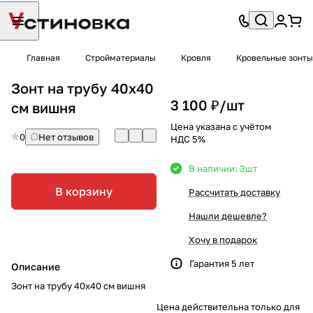
Главная
Стройматериалы
Кровля
Кровельные зонты
Зонт на трубу 40х40
3 100 ₽/
шт
см вишня
Цена указана с учётом
0
Нет отзывов
НДС 5%
В наличии: 3
шт
В корзину
Рассчитать доставку
Нашли дешевле?
Хочу в подарок
Гарантия 5 лет
Описание
Зонт на трубу 40х40 см вишня
Цена действительна только для